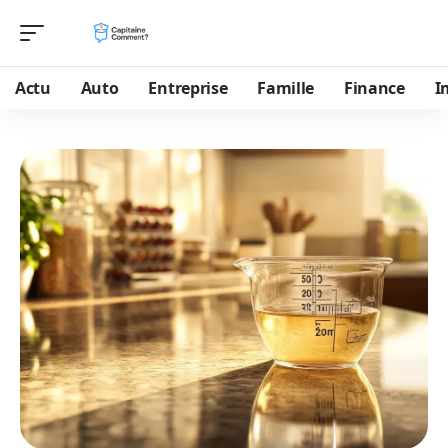
Actu
Auto
Entreprise
Famille
Finance
I