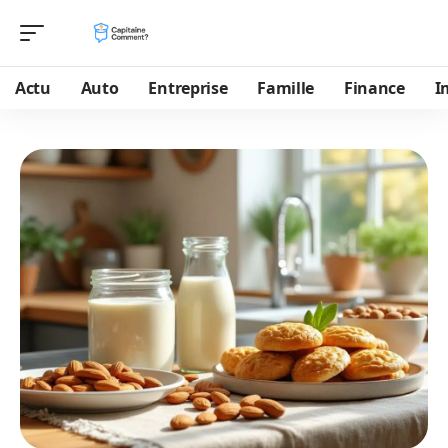
Actu
Auto
Entreprise
Famille
Finance
I