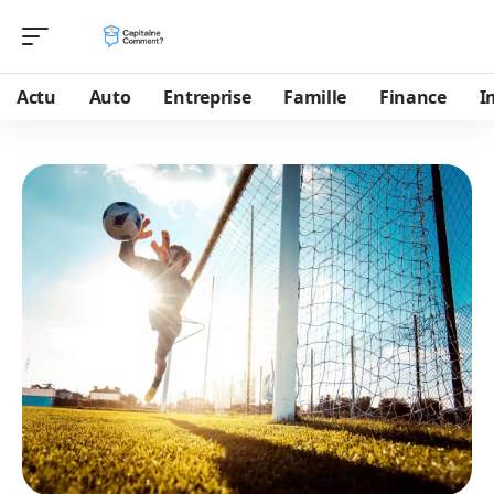
Actu
Auto
Entreprise
Famille
Finance
I