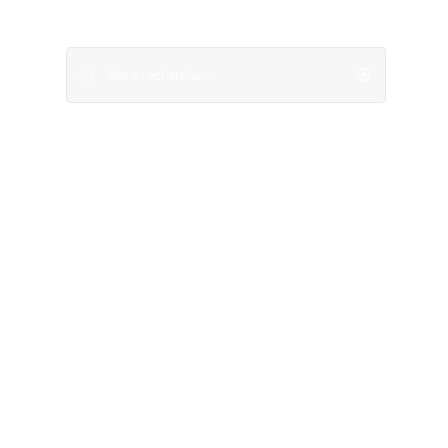
Mode
Santé
Tech
 inciter à suivre
ts pour les paris