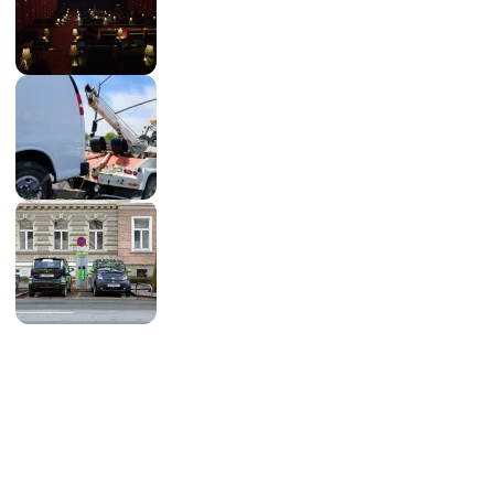
22 types de personnes
très ennuyeuses que vous
voyez dans les salles de
cinéma
SANTÉ
Comment faire pour
obtenir une assurance
pas chère pour une
fourgonnette
AUTO
Quels sont les avantages
des voitures écologiques
et de la conduite
économique ?