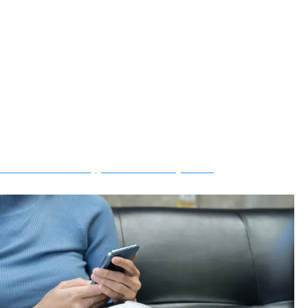
endre les
risques
associés aux
jeux d’argent
. Suivre
r
de manière plus
éclairée
et à éviter les
problèmes
ble
, vous montrez l’exemple aux autres
parieurs
r une
culture de jeu saine et durable
dans la
: les Différents Types de Paris Sportifs