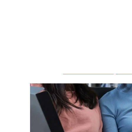
informations
et des
outils
pour mieux compr
des
conseils gratuits
peut vous aider à
parie
d’addiction
.
De plus, en adoptant une approche
responsa
sportifs
. Ce comportement peut aider à crée
communauté des
parieurs
.
A voir aussi :
Pronostics de Paris Sportifs 