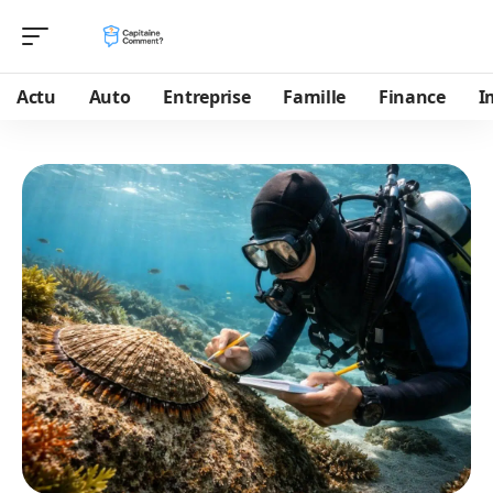
Actu
Auto
Entreprise
Famille
Finance
I