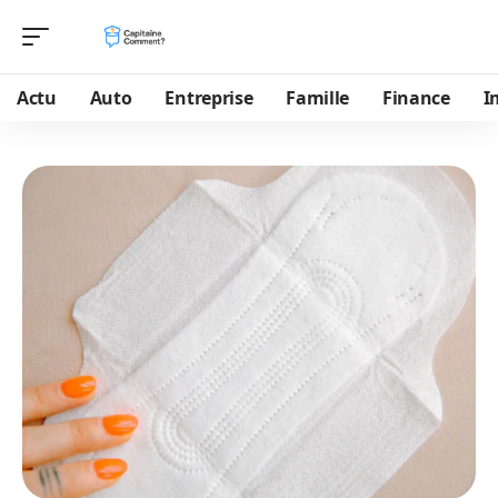
Actu
Auto
Entreprise
Famille
Finance
I