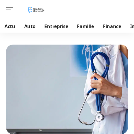
Actu
Auto
Entreprise
Famille
Finance
I