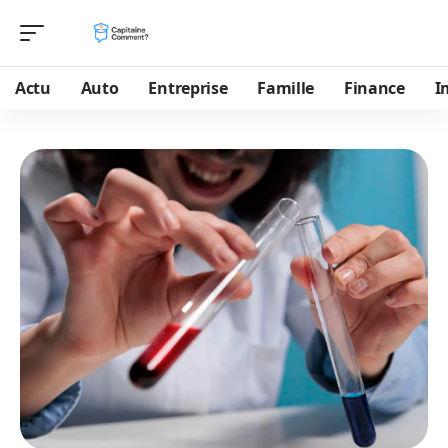
Actu
Auto
Entreprise
Famille
Finance
I