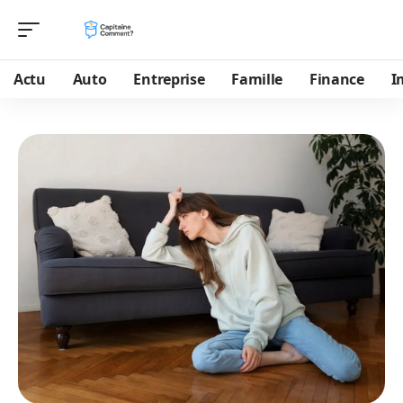
Actu
Auto
Entreprise
Famille
Finance
I