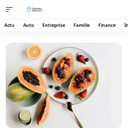
Actu
Auto
Entreprise
Famille
Finance
I