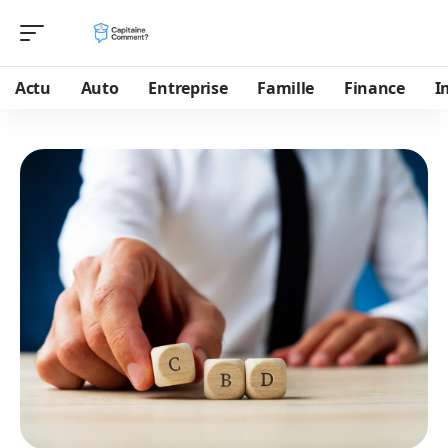
Actu
Auto
Entreprise
Famille
Finance
I