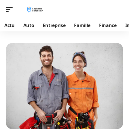
Actu
Auto
Entreprise
Famille
Finance
I