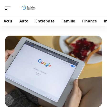
Actu
Auto
Entreprise
Famille
Finance
I