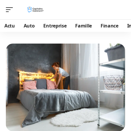
Actu
Auto
Entreprise
Famille
Finance
I