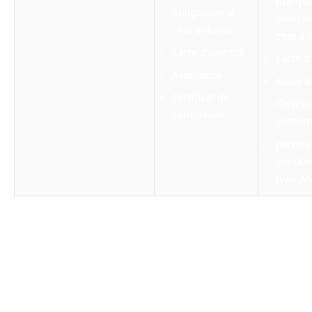
marqué
obligatoire si
obligato
c’est à droite
c’est à 
Carte d’identité
Carte d’
Assurance
Assura
Certificat de
Certific
conformité
confor
permis
condui
type A
Les cyclomoteurs sont proposés dans des
modèles variés. Choisissez le vôtre selon vos
besoins en puissance, vos habitudes de
consommation et votre budget.