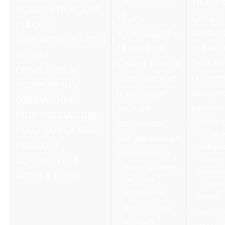
18 ans 
NOMBRE DE ROUES
Casque 
16 ans
PLAQUE
conduct
accompagné –
D’IMMATRICULATION
le pass
18 ans seul
AGE DU
Feux de
Casque pour le
CONDUCTEUR
croisem
conducteur et
EQUIPEMENTS
obligat
le passager
OBLIGATOIRES
perman
Feux de
FEUX OBLIGATOIRES
Pistes 
croisement,
PLACE SUR LA VOIE
D7 et D
obligatoires en
PUBLIQUE
obligato
permanence
vitesse
DOCUMENTS À
Pistes cyclables
maxima
AVOIR À BORD
D7 et D9
supérie
obligatoires
km/h
Piste cyclable
Piste c
marquée :