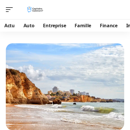
Actu
Auto
Entreprise
Famille
Finance
I