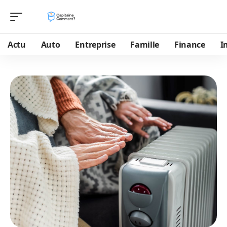
Actu
Auto
Entreprise
Famille
Finance
I