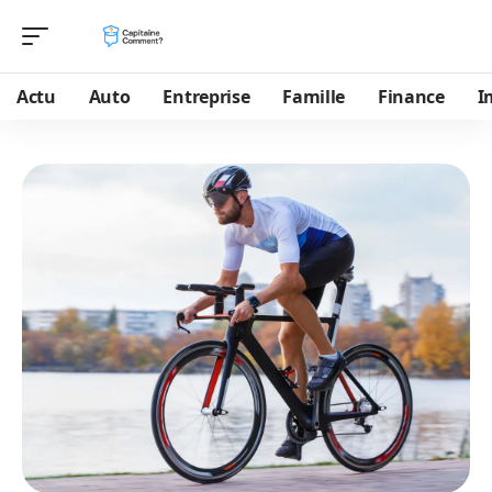
Actu
Auto
Entreprise
Famille
Finance
I