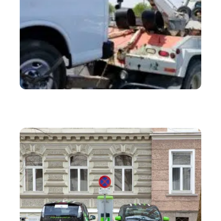
SANTÉ
Comment faire pour obtenir une assurance pas
chère pour une fourgonnette