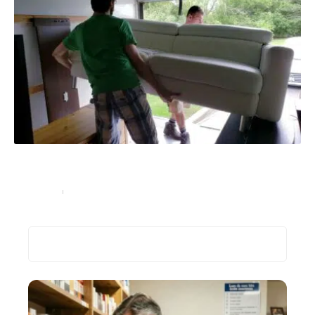
Tout ce que vous voulez savoir sur la délocalisation
des services
Entreprise
9 septembre 2021
Recherche
Les plus récents