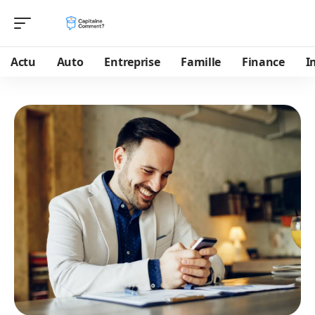
Actu
Auto
Entreprise
Famille
Finance
I