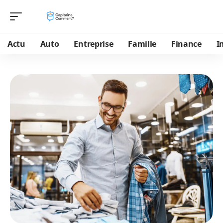
Actu
Auto
Entreprise
Famille
Finance
I