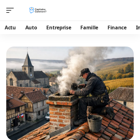
Actu
Auto
Entreprise
Famille
Finance
I