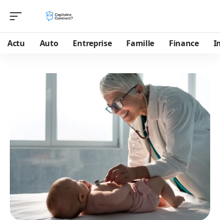
Actu
Auto
Entreprise
Famille
Finance
I