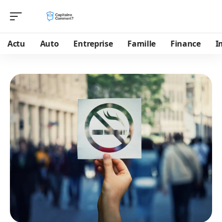
Actu
Auto
Entreprise
Famille
Finance
I