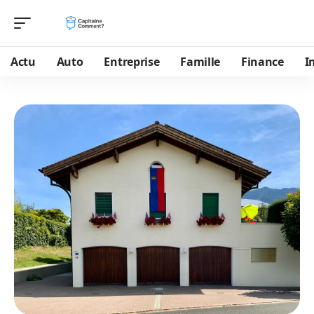
Actu
Auto
Entreprise
Famille
Finance
I