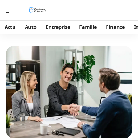
Actu
Auto
Entreprise
Famille
Finance
I