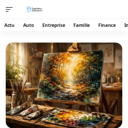
Actu
Auto
Entreprise
Famille
Finance
I