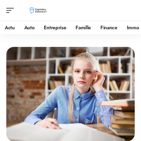
Actu
Auto
Entreprise
Famille
Finance
Immo