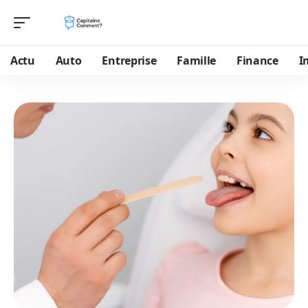
Actu
Auto
Entreprise
Famille
Finance
I